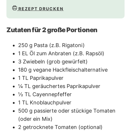
REZEPT DRUCKEN
Zutaten für
2
große Portionen
250
g
Pasta
(z.B. Rigatoni)
1
EL
Öl zum Anbraten
(z.B. Rapsöl)
3
Zwiebeln
(grob gewürfelt)
180
g
vegane Hackfleischalternative
1
TL
Paprikapulver
¼
TL
geräuchertes Paprikapulver
½
TL
Cayennepfeffer
1
TL
Knoblauchpulver
500
g
passierte oder stückige Tomaten
(oder ein Mix)
2
getrocknete Tomaten
(optional)