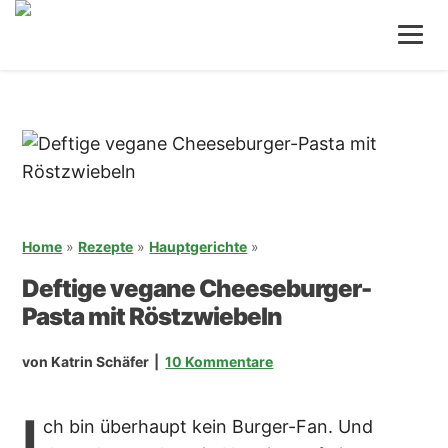
Zum
Zur
Inhalt
Seitenspalte
springen
springen
Home
»
Rezepte
»
Hauptgerichte
»
Deftige vegane Cheeseburger-
Pasta mit Röstzwiebeln
von
Katrin Schäfer
10 Kommentare
I
ch bin überhaupt kein Burger-Fan. Und