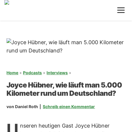
Zum
Zur
Inhalt
Seitenspalte
springen
springen
Home
»
Podcasts
»
Interviews
»
Joyce Hübner, wie läuft man 5.000
Kilometer rund um Deutschland?
von
Daniel Roth
Schreib einen Kommentar
U
nseren heutigen Gast Joyce Hübner