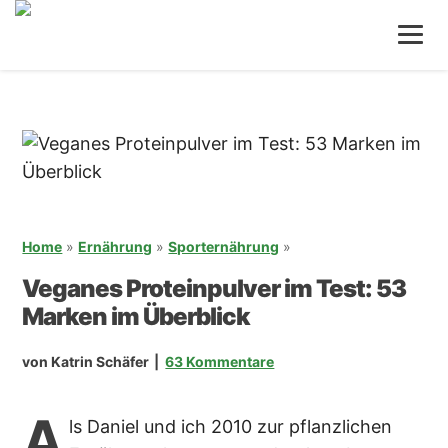
Zum
Zur
Inhalt
Seitenspalte
springen
springen
Home
»
Ernährung
»
Sporternährung
»
Veganes Proteinpulver im Test: 53
Marken im Überblick
von
Katrin Schäfer
63 Kommentare
A
ls Daniel und ich 2010 zur pflanzlichen