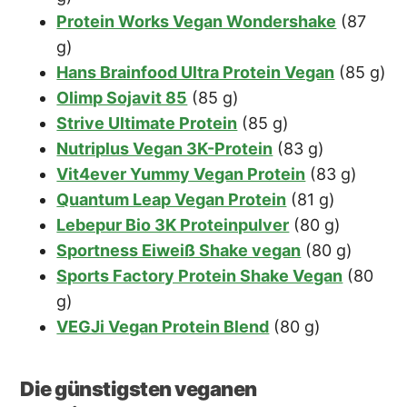
Protein Works Vegan Wondershake
(87
g)
Hans Brainfood Ultra Protein Vegan
(85 g)
Olimp Sojavit 85
(85 g)
Strive Ultimate Protein
(85 g)
Nutriplus Vegan 3K-Protein
(83 g)
Vit4ever Yummy Vegan Protein
(83 g)
Quantum Leap Vegan Protein
(81 g)
Lebepur Bio 3K Proteinpulver
(80 g)
Sportness Eiweiß Shake vegan
(80 g)
Sports Factory Protein Shake Vegan
(80
g)
VEGJi Vegan Protein Blend
(80 g)
Die günstigsten veganen